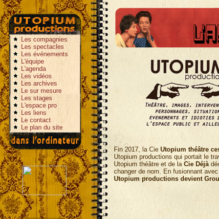
Les compagnies
Les spectacles
Les événements
L'équipe
L'agenda
Les vidéos
Les archives
Le sur mesure
Les stages
L'espace pro
Les liens
Le contact
Le plan du site
Fin 2017, la Cie
Utopium théâtre ces
Utopium productions qui portait le tra
Utopium théâtre et de la
Cie Déjà
déc
changer de nom. En fusionnant avec 
Utopium productions devient Grou